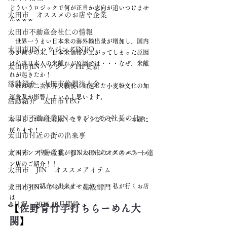
どういうロジックで何が正当か志向が追いつけませ
太田市 オススメのお店や企業
んｗｗｗ
太田市不動産会社仁の情報
　世界一うまい日本米の海外輸出量が増加し、国内
太田市JINハウジングINFO
分が減少の末、日本米価格が上がってしまった原因
は私達日本人の米離れが原因では・・・なぜ、米離
太田市JINハウジングHP更新
れが起きたか！
活動紹介 太田市倫理法人会
それは第二次世界大戦後に加速した小麦粉文化の加
速普及が影響していると思います。
活動紹介 太田市YEG
太田市不動産業JINハウジングの社長の日々
おっとこれ以上は永くなりそうなので・・・お題に
戻ります！
太田市付近の街の出来事
太田市 不動産業 JINハウジングのペット達
グルテンフリーな私が行く太田市のオススメラーメ
ン店のご紹介！！
太田市 JIN オススメアイテム
ラーメンの紹介は出来ませんが・・・私が行くお店
太田市JINハウジング 建設部門
は
⛳日記 2025.10月開設
【
佐野青竹手打ちらーめん大
関
】