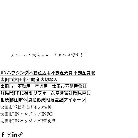
チャーハン大関ｗｗ　オススメです！！
JINハウジング
不動産活用
不動産売買
不動産買取
太田市
太田市不動産
大切な人
太田市 不動産 空き家 太田市不動産会社
群馬県
FPに相談
リフォーム
空き家対策
見直し
相続
移住
解体
資産形成
相続登記
アイホーン
太田市不動産会社仁の情報
太田市JINハウジングINFO
太田市JINハウジングHP更新