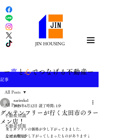
JIN HOUSING
​ー
夢
と
心
でつなげる不動産ー
記事
All Posts
narizuka1
All Posts
2025年6月12日
読了時間: 1分
グルテンフリーが行く太田市のラー
不動産知識
メン店！
不動産情報
米とガソリンの価格が少し下がってきました。
なぜか株も少し下がってしまったものがあります↓
太田市情報