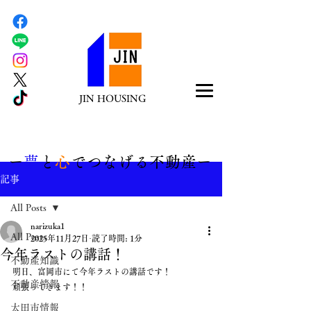
JIN HOUSING
​ー
夢
と
心
でつなげる不動産ー
記事
All Posts
narizuka1
All Posts
2025年11月27日
読了時間: 1分
今年ラストの講話！
不動産知識
明日、富岡市にて今年ラストの講話です！
不動産情報
頑張ってきます！！
太田市情報