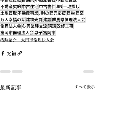
不動産買取
群馬県
不動産会社
不動産査定
不動産契約
中古住宅
中古物件
JIN
土地探し
土地買取
不動産事業
JINの建売応援
建物
建築
万人幸福の栞
建物売買
建設
群馬県倫理法人会
倫理法人会
心
異業種交流
講話
改修工事
富岡市倫理法人会
息子
富岡市
活動紹介 太田市倫理法人会
すべて表示
最新記事