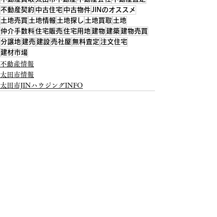
不動産契約
中古住宅
中古物件
JINのオススメ
土地売買
土地情報
土地探し
土地買取
土地
仲介手数料
住宅販売
住宅用地
建物
建築
建物売買
分譲地
建売
建設
売社屋
無料査定
注文住宅
建材市場
不動産情報
太田市情報
太田市JINハウジングINFO
すべて表示
最新記事