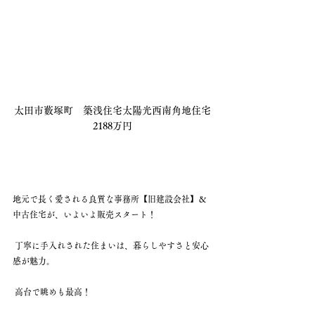
太田市藪塚町　築浅住宅太陽光西南角地住宅
2188万円
地元で長く愛される良質な事務所【旧建設会社】＆
中古住宅が、いよいよ販売スタート！
 丁寧に手入れされた住まいは、暮らしやすさと安心
感が魅力。
 高台で眺めも最高！