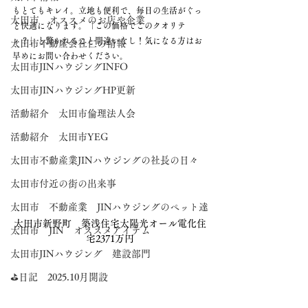
もとてもキレイ。立地も便利で、毎日の生活がぐっ
太田市 オススメのお店や企業
と快適になります。「この価格でこのクオリテ
ィ？」と驚かれること間違いなし！気になる方はお
太田市不動産会社仁の情報
早めにお問い合わせください。
太田市JINハウジングINFO
太田市JINハウジングHP更新
活動紹介 太田市倫理法人会
活動紹介 太田市YEG
太田市不動産業JINハウジングの社長の日々
太田市付近の街の出来事
太田市 不動産業 JINハウジングのペット達
太田市新野町　築浅住宅太陽光オール電化住
太田市 JIN オススメアイテム
宅2371万円
太田市JINハウジング 建設部門
⛳日記 2025.10月開設