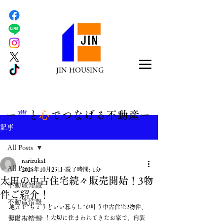
JIN HOUSING
​ー
夢
と
心
でつなげる不動産ー
記事
All Posts
narizuka1
All Posts
2025年10月25日
読了時間: 1分
太田の中古住宅続々販売開始！3物
不動産知識
件ご紹介！
不動産情報
地元で“ちょうどいい暮らし”が叶う中古住宅2物件、
販売スタート！大切に住まわれてきたお家で、内装
太田市情報