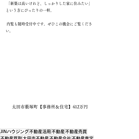
 「新築は高いけれど、しっかりした家に住みたい」
という方にぴったりの一軒。
 内覧も随時受付中です。ぜひこの機会にご覧くださ
い。
太田市藪塚町【事務所＆住宅】412万円
JINハウジング
不動産活用
不動産
不動産売買
不動産買取
太田市不動産
不動産会社
不動産査定