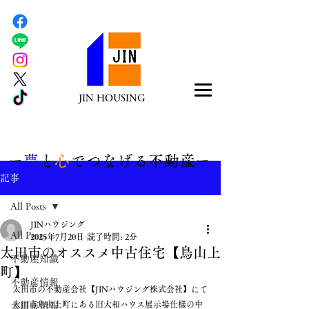
JIN HOUSING
​ー
夢
と
心
でつなげる不動産ー
記事
All Posts
JINハウジング
All Posts
2025年7月20日
読了時間: 2分
太田市のオススメ中古住宅【鳥山上
不動産知識
町】
不動産情報
太田市の不動産会社【JINハウジング株式会社】にて
太田市鳥山上町にある旧大和ハウス展示場仕様の中
太田市情報