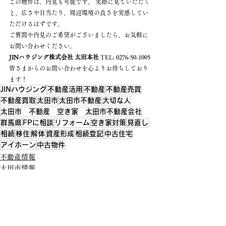
この物件は、内見も可能です。 実際に見ていただく
と、広さや日当たり、周辺環境の良さを実感してい
ただけるはずです。
ご質問や内見のご希望がございましたら、お気軽に
お問い合わせください。
JINハウジング株式会社 太田本社
 TEL: 0276-50-1005
皆さまからのお問い合わせを心よりお待ちしており
ます！
JINハウジング
不動産活用
不動産
不動産売買
不動産買取
太田市
太田市不動産
大切な人
太田市 不動産 空き家 太田市不動産会社
群馬県
FPに相談
リフォーム
空き家対策
見直し
相続
移住
解体
資産形成
相続登記
中古住宅
アイホーン
中古物件
不動産情報
太田市情報
太田市JINハウジングINFO