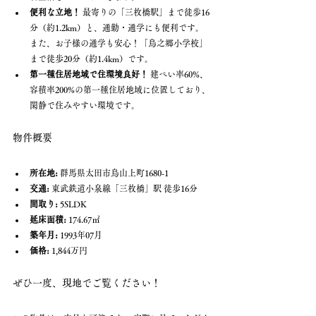
便利な立地！
 最寄りの「三枚橋駅」まで徒歩16
分（約1.2km）と、通勤・通学にも便利です。 
また、お子様の通学も安心！「鳥之郷小学校」
まで徒歩20分（約1.4km）です。
第一種住居地域で住環境良好！
 建ぺい率60%、
容積率200%の第一種住居地域に位置しており、
閑静で住みやすい環境です。
物件概要
所在地:
 群馬県太田市鳥山上町1680-1
交通:
 東武鉄道小泉線「三枚橋」駅 徒歩16分
間取り:
 5SLDK
延床面積:
 174.67㎡
築年月:
 1993年07月
価格:
 1,844万円
ぜひ一度、現地でご覧ください！