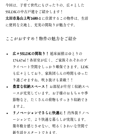
今回は、子育て世代にもぴったりの、広々とした
5SLDKの中古戸建をご紹介します！
太田市鳥山上町1680-1
 に位置するこの物件は、生活
に便利な立地と、充実の間取りが魅力です。
ここがおすすめ！物件の魅力をご紹介
広々5SLDKの間取り！
 延床面積はゆとりの
174.67㎡！各居室が広く、ご家族それぞれのプ
ライベート空間をしっかり確保できます。LDK
も広々としており、家族団らんの時間もゆった
り過ごせますね。吹き抜けも素敵！！
豊富な収納スペース！
 お部屋が片付く収納スペ
ースが充実しています。お子様のおもちゃや季
節物など、たくさんの荷物もすっきり収納でき
ますよ。
リノベーションでさらに快適に！
 内外装リノベ
ーションで、より快適な暮らしが実現します。
築年数を感じさせない、明るくきれいな空間で
新生活をスタートできます。