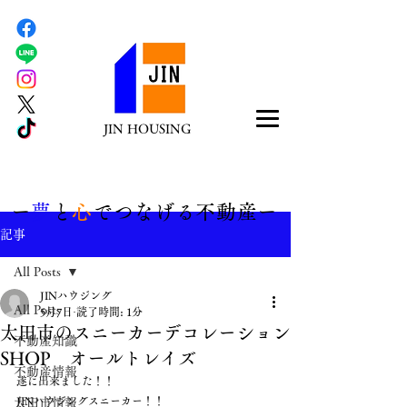
JIN HOUSING
​ー
夢
と
心
でつなげる不動産ー
記事
All Posts
JINハウジング
All Posts
5月7日
読了時間: 1分
太田市のスニーカーデコレーション
不動産知識
SHOP オールトレイズ
不動産情報
遂に出来ました！！
JINハウジングスニーカー！！
太田市情報