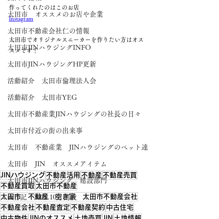
作ってくれたのはこのお店
太田市 オススメのお店や企業
Instagram
太田市不動産会社仁の情報
太田市でオリジナルスニーカーを作りたい方はオス
太田市JINハウジングINFO
スメです！
太田市JINハウジングHP更新
活動紹介 太田市倫理法人会
活動紹介 太田市YEG
太田市不動産業JINハウジングの社長の日々
太田市付近の街の出来事
太田市 不動産業 JINハウジングのペット達
太田市 JIN オススメアイテム
JINハウジング
不動産活用
不動産
不動産売買
太田市JINハウジング 建設部門
不動産買取
太田市不動産
太田市 不動産 空き家 太田市不動産会社
⛳日記 2025.10月開設
不動産会社
不動産査定
不動産契約
中古住宅
中古物件
JINのオススメ
土地売買
JIN
土地情報