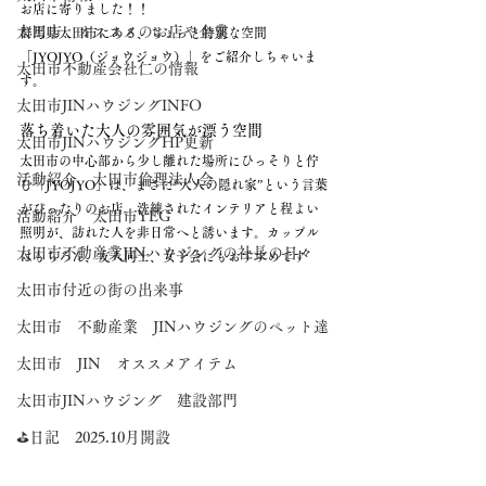
お店に寄りました！！
太田市 オススメのお店や企業
群馬県太田市にある、ちょっと特別な空間
「JYOJYO（ジョウジョウ）」をご紹介しちゃいま
太田市不動産会社仁の情報
す。
太田市JINハウジングINFO
落ち着いた大人の雰囲気が漂う空間
太田市JINハウジングHP更新
太田市の中心部から少し離れた場所にひっそりと佇
活動紹介 太田市倫理法人会
む「JYOJYO」は、まさに“大人の隠れ家”という言葉
がぴったりのお店。洗練されたインテリアと程よい
活動紹介 太田市YEG
照明が、訪れた人を非日常へと誘います。カップル
太田市不動産業JINハウジングの社長の日々
はもちろん、友人同士、女子会にもおすすめです
太田市付近の街の出来事
太田市 不動産業 JINハウジングのペット達
太田市 JIN オススメアイテム
太田市JINハウジング 建設部門
⛳日記 2025.10月開設