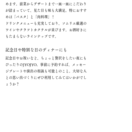
めます。前菜からデザートまで一皿一皿にこだわり
が詰まっていて、見た目も味も大満足。特におすす
めは「パスタ」と「肉料理」！
ドリンクメニューも充実しており、ソムリエ厳選の
ワインやクラフトカクテルが並びます。お酒好きに
もたまらないラインナップです。
記念日や特別な日のディナーにも
記念日やお祝いなど、ちょっと贅沢をしたい夜にも
ぴったりのJYOJYO。事前に予約すれば、メッセー
ジプレートや演出の相談も可能とのこと。大切な人
との思い出づくりにぜひ利用してみてはいかがでし
ょうか？
店舗情報
店名
：JYOJYO
住所
：群馬県太田市富沢町242-5　
ちょっと特別な夜を過ごしたいとき、太田市の
「JYOJYO」は間違いなく候補に入れたい一軒。ま