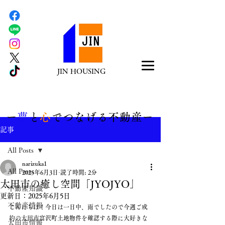
JIN HOUSING
​ー
夢
と
心
でつなげる不動産ー
記事
All Posts
narizuka1
All Posts
2025年6月3日
読了時間: 2分
太田市の癒し空間「JYOJYO」
不動産知識
更新日：
2025年6月5日
不動産情報
こんにちは！今日は一日中、雨でしたので今週ご成
約の太田市富沢町土地物件を確認する際に大好きな
太田市情報