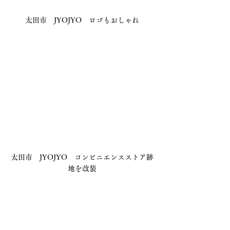
太田市　JYOJYO　ロゴもおしゃれ
太田市　JYOJYO　コンビニエンスストア跡
地を改装