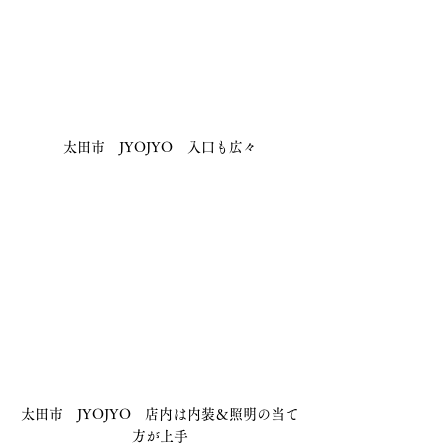
太田市　JYOJYO　入口も広々
太田市　JYOJYO　店内は内装＆照明の当て
方が上手