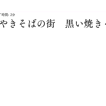
時間: 2分
太田市JINハウジングHP更新
活動紹介 太田市倫理法
やきそばの街 黒い焼き
田市不動産業JINハウジングの社長の日々
太田市付近の街
ングのペット達
太田市 JIN オススメアイテム
太田