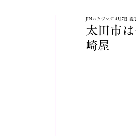
JINハウジング
4月7日
読了
太田市JINハウジングINFO
太田市は
崎屋
活動紹介 太田市YEG
太
太田市 不動産業 JINハウジ
⛳日記 2025.10月開設