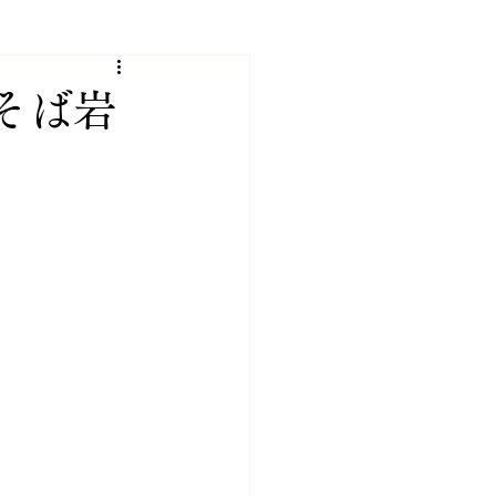
人会
そば岩
の出来事
市JINハウジング 建設部門