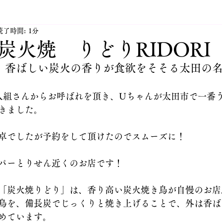
読了時間: 1分
太田市JINハウジングHP更新
活動紹介 太田市倫理法
炭火焼 りどりRIDORI
】香ばしい炭火の香りが食欲をそそる太田の
田市不動産業JINハウジングの社長の日々
太田市付近の街
人組さんからお呼ばれを頂き、Uちゃんが太田市で一番
きました。
ングのペット達
太田市 JIN オススメアイテム
太田
卓でしたが予約をして頂けたのでスムーズに！
パーとりせん近くのお店です！
「炭火焼りどり」は、香り高い炭火焼き鳥が自慢のお店
鳥を、備長炭でじっくりと焼き上げることで、外は香ば
めています。