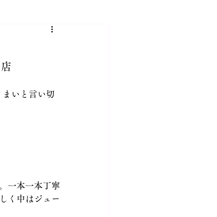
人会
名店
の出来事
うまいと言い切
市JINハウジング 建設部門
。一本一本丁寧
しく中はジュー