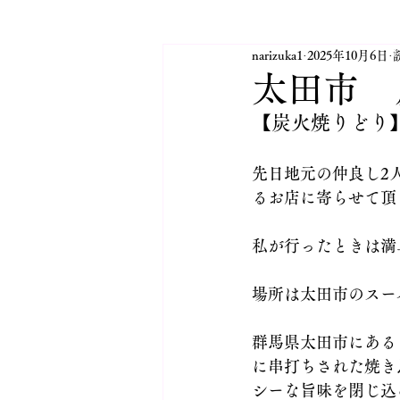
narizuka1
2025年10月6日
太田市JINハウジングINFO
太田市 
【炭火焼りどり
活動紹介 太田市YEG
太
先日地元の仲良し2
るお店に寄らせて頂
太田市 不動産業 JINハウジ
私が行ったときは満
⛳日記 2025.10月開設
場所は太田市のスー
群馬県太田市にある
に串打ちされた焼き
シーな旨味を閉じ込