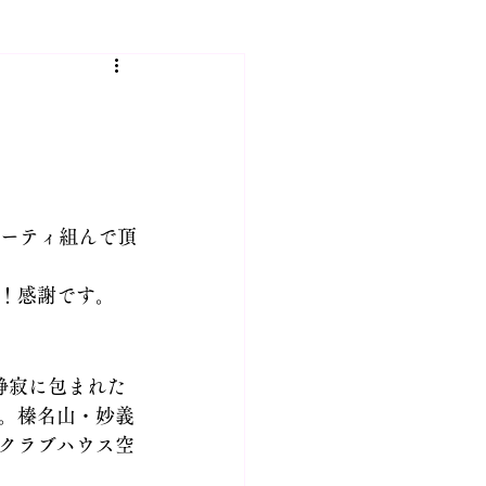
人会
の出来事
パーティ組んで頂
市JINハウジング 建設部門
！感謝です。
静寂に包まれた
。榛名山・妙義
クラブハウス空