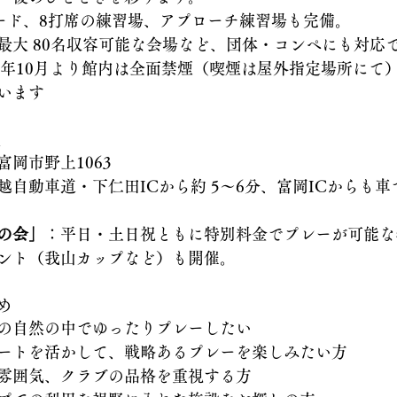
ヤード、8打席の練習場、アプローチ練習場も完備。 
最大 80名収容可能な会場など、団体・コンペにも対応
18年10月より館内は全面禁煙（喫煙は屋外指定場所にて
います
性
岡市野上1063 
越自動車道・下仁田ICから約 5〜6分、富岡ICからも
の会」
：平日・土日祝ともに特別料金でプレーが可能な
ント（我山カップなど）も開催。
め
の自然の中でゆったりプレーしたい
ートを活かして、戦略あるプレーを楽しみたい方
雰囲気、クラブの品格を重視する方