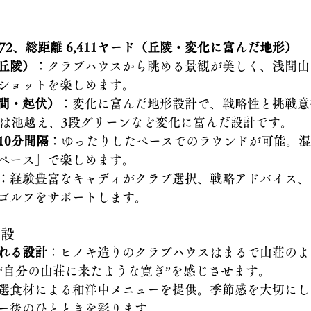
72、総距離 6,411ヤード（丘陵・変化に富んだ地形）
丘陵）
：クラブハウスから眺める景観が美しく、浅間山
ショットを楽しめます。 
間・起伏）
：変化に富んだ地形設計で、戦略性と挑戦意
ルは池越え、3段グリーンなど変化に富んだ設計です。
10分間隔
：ゆったりしたペースでのラウンドが可能。混
ペース」で楽しめます。 
：経験豊富なキャディがクラブ選択、戦略アドバイス、
ゴルフをサポートします。
施設
れる設計
：ヒノキ造りのクラブハウスはまるで山荘のよ
“自分の山荘に来たような寛ぎ”を感じさせます。
選食材による和洋中メニューを提供。季節感を大切にし
ー後のひとときを彩ります。