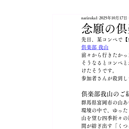
narizuka1
2025年10月17日
太田市JINハウジングINFO
念願の
先日、某コンペで【
活動紹介 太田市YEG
太
倶楽部 我山
前々から行きたかっ
そうなるとコンペと
太田市 不動産業 JINハウジ
けたそうです。
参加者さんが殺到し
⛳日記 2025.10月開設
倶楽部我山のご
群馬県富岡市の山あ
環境の中で、ゆった
山を望む四季折々の
間が紡ぎ出す「くつ