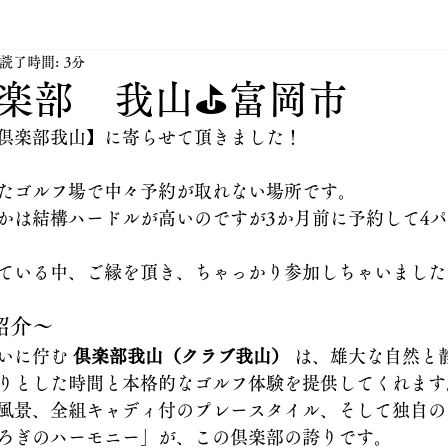
読了時間: 3分
太田市JINハウジングHP更新
活動紹介 太田市倫理法
倶楽部 我山⛳富岡市
倶楽部我山】に寄らせて頂きました！
田市不動産業JINハウジングの社長の日々
太田市付近の街
たゴルフ場で中々予約が取れない場所です。
かは結構ハードルが高いのですが3か月前に予約して4
ングのペット達
太田市 JIN オススメアイテム
太田
ている中、ご縁を頂き、ちゃっかり参加しちゃいました
紹介～
いに佇む 
倶楽部我山（クラブ我山）
 は、雄大な自然と
りとした時間と本格的なゴルフ体験を提供してくれます
風景、全組キャディ付のプレースタイル、そして独自の
ろぎのハーモニー」が、この倶楽部の誇りです。