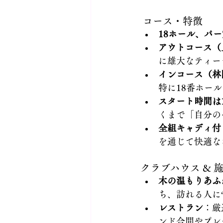
 コース・特徴
18ホール、パー
アウトコース（
に雄大なティー
インコース（林
特に18番ホー
スタート時間は
くまで「自分の
全組キャディ付
を通じて快適な
クラブハウス & 
木の温もりあふ
ち、訪れる人に
レストラン
：厳
ンド合間やプレ