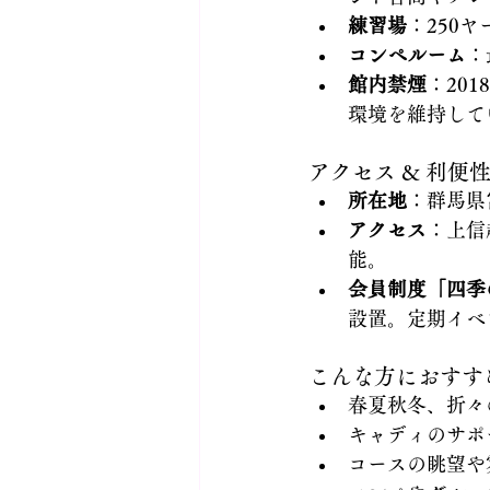
練習場
：250
コンペルーム
：
館内禁煙
：20
環境を維持して
アクセス & 利便
所在地
：群馬県富
アクセス
：上信
能。 
会員制度「四季
設置。定期イベ
こんな方におすす
春夏秋冬、折々
キャディのサポ
コースの眺望や