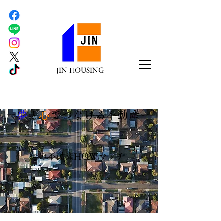
JIN HOUSING
​ー
夢
と
心
でつなげる不動産ー
​仁の不動産HOWマッチ