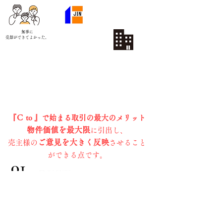
​無事に
売却ができて
よかった。
『Ｃ to 』で始まる取引の最大のメリット
物件価値を最大限
に引出し、
ご意見を大きく反映
売主様の
させること
ができる点です。
​01