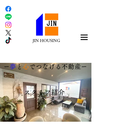
JIN HOUSING
​ー
夢
と
心
でつなげる不動産ー
​スタッフ紹介