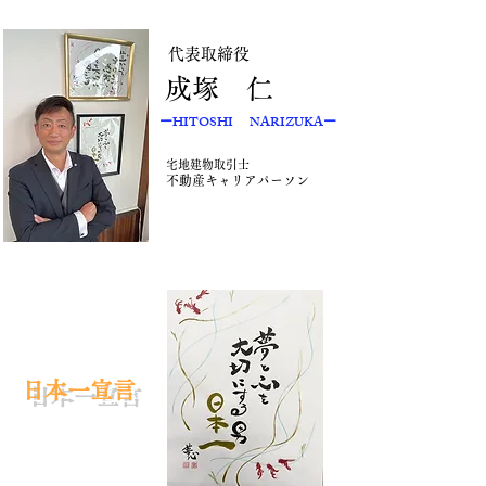
代表取締役
​成塚 仁
ーHITOSHI NARIZUKAー
​宅地建物取引士
不動産キャリアパーソン
​日本一宣言