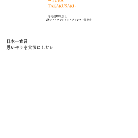
ーYUKA
​please wait...
TAKAKUSAKIー
​宅地建物取引士
​2級ファイナンシャル・プランナー技能士
​日本一宣言
思いやりを大切にしたい
不動産は夢ある資産である一方、資金管理も
しっかり把握すること
がお客様の夢や生活をより豊かなものにでき
ると考えております。
お客様の夢や目標達成へ導く方法を思いやり
大切にご提案したい。
それが私の【夢】であり、精一杯お応えいた
します。
ぜひ、お客様の考えるプランをお聞かせくだ
さい。