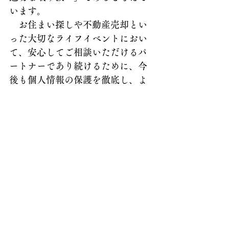
います。
　お住まい探しや不動産売却とい
った大切なライフイベントにおい
て、安心してご相談いただけるパ
ートナーであり続けるために、今
後も個人情報の保護を徹底し、よ
り一層の安心と信頼をお届けして
まいります。
　　　　　　　太田市付近の不動
産はやっぱりJINハウジングへご用
命ください！
JINハウジング
不動産活用
不動産
太田市
太田市 不動産 空き家 太田市不動産会社
FPに相談
見直し
アイホーン
個人情報
シュレッター
防犯
防止