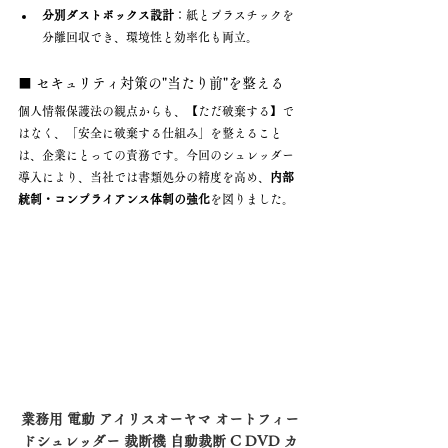
分別ダストボックス設計
：紙とプラスチックを
分離回収でき、環境性と効率化も両立。
■ セキュリティ対策の"当たり前"を整える
個人情報保護法の観点からも、【ただ破棄する】で
はなく、「安全に破棄する仕組み」を整えること
は、企業にとっての責務です。今回のシュレッダー
導入により、当社では書類処分の精度を高め、
内部
統制・コンプライアンス体制の強化
を図りました。
業務用 電動 アイリスオーヤマ オートフィー
ドシュレッダー 裁断機 自動裁断 C DVD カ