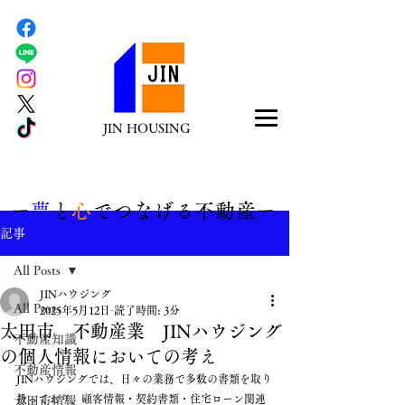
JIN HOUSING
​ー
夢
と
心
でつなげる不動産ー
記事
All Posts
JINハウジング
All Posts
2025年5月12日
読了時間: 3分
太田市 不動産業 JINハウジング
不動産知識
の個人情報においての考え
不動産情報
JINハウジングでは、日々の業務で多数の書類を取り
扱っており、顧客情報・契約書類・住宅ローン関連
太田市情報