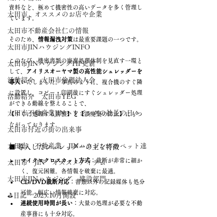
資料など、極めて機密性の高いデータを多く管理し
太田市 オススメのお店や企業
ています。
太田市不動産会社仁の情報
そのため、
情報漏洩対策
は最重要課題の一つです。
太田市JINハウジングINFO
このたび、機密書類の廃棄処理体制を見直す一環と
太田市JINハウジングHP更新
して、
アイリスオーヤマ製の高性能シュレッダーを
活動紹介 太田市倫理法人会
導入
いたしました。写真のように、複合機のすぐ隣
に設置し、コピー・印刷後にすぐシュレッダー処理
活動紹介 太田市YEG
ができる動線を整えることで、
太田市不動産業JINハウジングの社長の日々
【すぐに処理する習慣】
と
【誤廃棄の防止】にもつ
ながっております。
太田市付近の街の出来事
太田市 不動産業 JINハウジングのペット達
■ 導入したシュレッダーの主な特徴
マイクロクロスカット方式
：裁断が非常に細か
太田市 JIN オススメアイテム
く、復元困難。各情報を破棄に最適。
太田市JINハウジング 建設部門
CD/DVD裁断対応
：書類以外の記録媒体も処分
可能。幅広い情報破棄に対応。
⛳日記 2025.10月開設
連続使用時間が長い
：大量の処理が必要な不動
産事務にも十分対応。