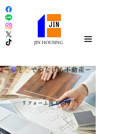
JIN HOUSING
​ー
夢
と
心
でつなげる不動産ー
リフォーム施工事例