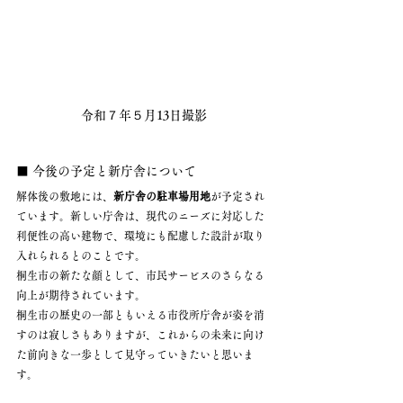
令和７年５月13日撮影
■ 今後の予定と新庁舎について
解体後の敷地には、
新庁舎の駐車場用地
が予定され
ています。新しい庁舎は、現代のニーズに対応した
利便性の高い建物で、環境にも配慮した設計が取り
入れられるとのことです。
桐生市の新たな顔として、市民サービスのさらなる
向上が期待されています。
桐生市の歴史の一部ともいえる市役所庁舎が姿を消
すのは寂しさもありますが、これからの未来に向け
た前向きな一歩として見守っていきたいと思いま
す。