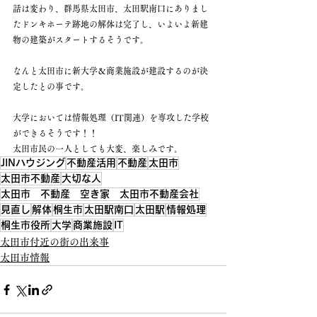
話は変わり、群馬県太田市、太田駅南口にありまし
たドンキホーテ跡地の解体は完了し、いよいよ新建
物の建築がスタートするそうです。
なんと太田市に新大学＆商業施設が建設するのが決
定したとの事です。
大学においては情報処理（IT関連）を専攻した学校
ができるそうです！！
太田市民の一人としても大変、楽しみです。
JINハウジング
不動産活用
不動産
太田市
太田市不動産
大切な人
太田市 不動産 空き家 太田市不動産会社
見直し
解体
桐生市
太田駅南口
太田駅
情報処理
桐生市役所
大学
商業施設
IT
太田市付近の街の出来事
太田市情報