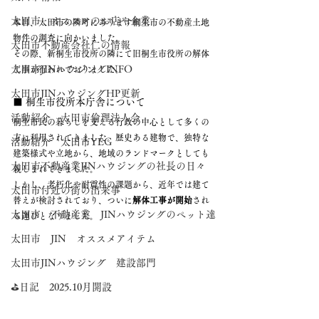
太田市 オススメのお店や企業
本日、太田市の隣町にあります桐生市の不動産土地
物件の調査に向かいました。
太田市不動産会社仁の情報
その際、新桐生市役所の隣にて旧桐生市役所の解体
太田市JINハウジングINFO
工事が行われておりました。
太田市JINハウジングHP更新
■ 桐生市役所本庁舎について
活動紹介 太田市倫理法人会
桐生市民の暮らしを支える行政の中心として多くの
方に利用されてきました。歴史ある建物で、独特な
活動紹介 太田市YEG
建築様式や立地から、地域のランドマークとしても
太田市不動産業JINハウジングの社長の日々
親しまれてきました。
しかし、老朽化や耐震性の課題から、近年では建て
太田市付近の街の出来事
替えが検討されており、ついに
解体工事が開始
され
太田市 不動産業 JINハウジングのペット達
る運びとなりました。
太田市 JIN オススメアイテム
太田市JINハウジング 建設部門
⛳日記 2025.10月開設