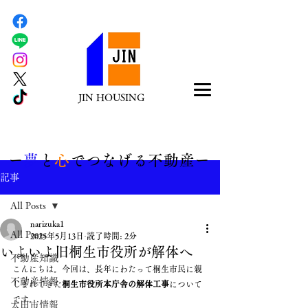
JIN HOUSING
​ー
夢
と
心
でつなげる不動産ー
記事
All Posts
narizuka1
All Posts
2025年5月13日
読了時間: 2分
いよいよ旧桐生市役所が解体へ
不動産知識
こんにちは。今回は、長年にわたって桐生市民に親
不動産情報
しまれてきた
桐生市役所本庁舎の解体工事
について
です。
太田市情報