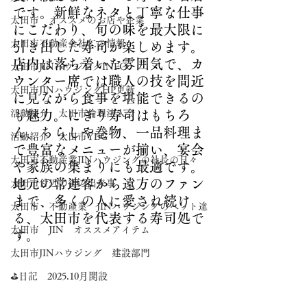
です。新鮮なネタと丁寧な仕事
太田市 オススメのお店や企業
にこだわり、旬の味を最大限に
太田市不動産会社仁の情報
引き出した寿司が楽しめます。
店内は落ち着いた雰囲気で、カ
太田市JINハウジングINFO
ウンター席では職人の技を間近
太田市JINハウジングHP更新
に見ながら食事を堪能できるの
活動紹介 太田市倫理法人会
も魅力。にぎり寿司はもちろ
ん、ちらしや巻物、一品料理ま
活動紹介 太田市YEG
で豊富なメニューが揃い、宴会
太田市不動産業JINハウジングの社長の日々
や家族の集まりにも最適です。
地元の常連客から遠方のファン
太田市付近の街の出来事
まで、多くの人に愛され続け
太田市 不動産業 JINハウジングのペット達
る、太田市を代表する寿司処で
太田市 JIN オススメアイテム
す。
太田市JINハウジング 建設部門
⛳日記 2025.10月開設