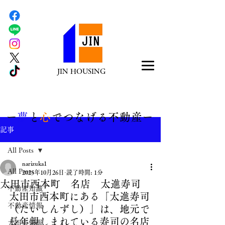
JIN HOUSING
​ー
夢
と
心
でつなげる不動産ー
記事
All Posts
narizuka1
All Posts
2025年10月26日
読了時間: 1分
太田市西本町 名店 太進寿司
不動産知識
太田市西本町にある「太進寿司
不動産情報
（たいしんずし）」は、地元で
長年親しまれている寿司の名店
太田市情報