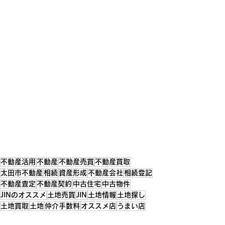
不動産活用
不動産
不動産売買
不動産買取
太田市不動産
相続
資産形成
不動産会社
相続登記
不動産査定
不動産契約
中古住宅
中古物件
JINのオススメ
土地売買
JIN
土地情報
土地探し
土地買取
土地
仲介手数料
オススメ店
うまい店
住宅販売
住宅用地
太田市オススメ
分譲地
鮨
寿司